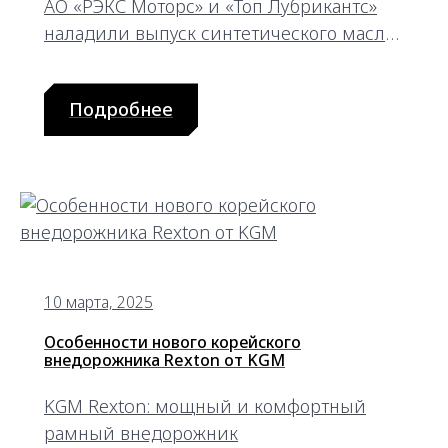
АО «РЭКС Моторс» и «Топ Лубрикантс»
наладили выпуск синтетического масла
KGM 0W-30 по стандартам API SP. Узнайте
о технических преимуществах,
Подробнее
сервисных интервалах и специальном
предложении.
10 марта, 2025
Особенности нового корейского
внедорожника Rexton от KGM
KGM Rexton: мощный и комфортный
рамный внедорожник