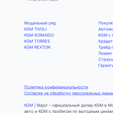
Модельный ряд
Покупк
KGM TIVOLI
Автомо
KGM KORANDO
KGM с 
KGM TORRES
Кредит
KGM REXTON
Трейд-
Лизинг
Страхо
Гарант
Политика конфиденциальности
Согласие на обработку персональных данн
KGM
| Major – официальный дилер KGM в Мо
авто и KGM с пробегом по выгодным ценам