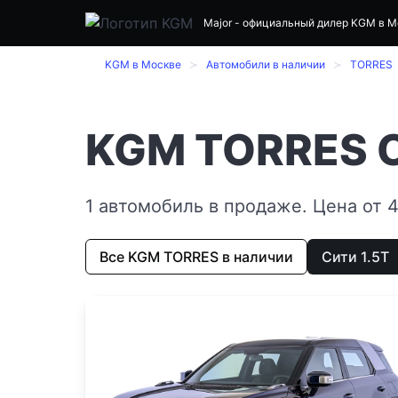
Major
- официальный дилер KGM в М
KGM в Москве
Автомобили в наличии
TORRES
KGM TORRES Си
1 автомобиль в продаже. Цена от 
Все KGM TORRES в наличии
Сити 1.5T